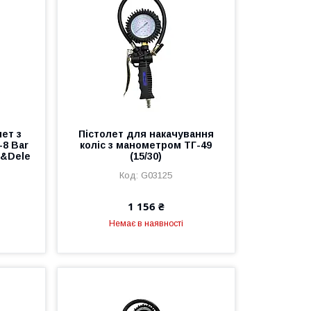
ет з
Пістолет для накачування
-8 Bar
коліс з манометром ТГ-49
t&Dele
(15/30)
G03125
1 156 ₴
Немає в наявності