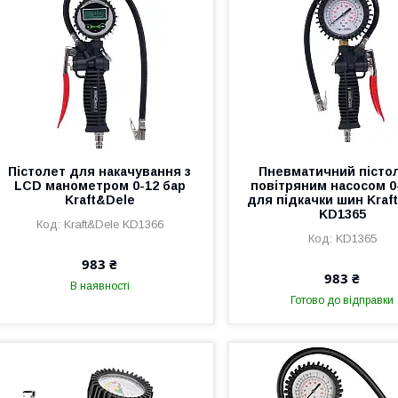
Пістолет для накачування з
Пневматичний пістол
LCD манометром 0-12 бар
повітряним насосом 0
Kraft&Dele
для підкачки шин Kraf
KD1365
Kraft&Dele KD1366
KD1365
983 ₴
983 ₴
В наявності
Готово до відправки