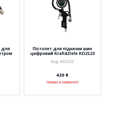
 для
Пістолет для підкачки шин
етром
цифровий Kraft&Dele KD2122
KD2122
420 ₴
Немає в наявності