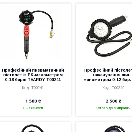
Професійний пневматичний
Професійний пістоле
пістолет із РК-манометром
накачування шин 
0-18 барів TVARDY T00241
манометром 0-12 бар.
T00241
T00240
1 500 ₴
2 500 ₴
В наявності
Готово до відправки