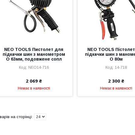
NEO TOOLS Пистолет для
NEO TOOLS Пістолет
підкачки шин з манометром
підкачки шин з маном
O 63мм, подовжене сопл
O 80м
NEO14-716
14-718
2 069 ₴
2 300 ₴
Немає в наявності
Немає в наявності