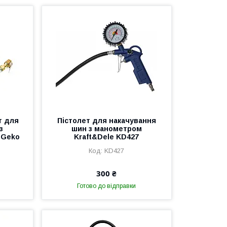
т для
Пістолет для накачування
з
шин з манометром
 Geko
Kraft&Dele KD427
KD427
300 ₴
Готово до відправки