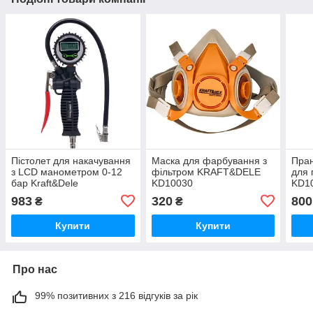
Пістолет для накачування
Маска для фарбування з
Пран
з LCD манометром 0-12
фільтром KRAFT&DELE
для 
бар Kraft&Dele
KD10030
KD1
983
320
800
₴
₴
Купити
Купити
Про нас
99% позитивних з 216 відгуків за рік