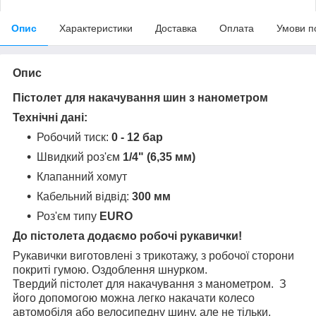
Опис
Характеристики
Доставка
Оплата
Умови п
Опис
Пістолет для накачування шин з нанометром
Технічні дані:
Робочий тиск:
0 - 12 бар
Швидкий роз'єм
1/4" (6,35 мм)
Клапанний хомут
Кабельний відвід:
300 мм
Роз'єм типу
EURO
До пістолета додаємо робочі рукавички!
Рукавички виготовлені з трикотажу, з робочої сторони
покриті гумою. Оздоблення шнурком.
Твердий пістолет для накачування з манометром. З
його допомогою можна легко накачати колесо
автомобіля або велосипедну шину, але не тільки.