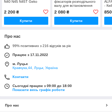
N40 N45 N45T Geko
фіксаторів розподільного
ALF
валу для встановлення
- Ке
фаз ГРМ, бензинові
2 200
2 080
850
₴
₴
двигуни BMW
Купити
Купити
Про нас
99% позитивних з 216 відгуків за рік
Працює з 17.11.2022
м. Луцьк
Кравчука,44, Луцьк, Україна
Контакти
Сьогодні працює з 09:00 до 18:00
Показати весь графік роботи
Про нас