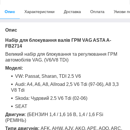
Опис
Характеристики
Доставка
Оплата
Умови п
Опис
Набір для блокування валів ГРМ VAG ASTA A-
FB2714
Великий набір для блокування та регулювання ГРМ
автомобілів VAG. (V6/V8 TDi)
Моделі:
VW: Passat, Sharan, TDI 2.5 V6
Audi: A4, A6, A8, Allroad 2,5 V6 Tdi (97-06), A8 3,3
V8 Tdi
Skoda: Чудовий 2.5 V6 Tdi (02-06)
SEAT
Двигуни
: (БЕНЗИН 1,4 / 1,6 16 В, 1,4 / 1,6 FSi
(РЕМІНЬ)
Типи двигунів:
AFK, AHW, AJV, AKQ, APE, AQQ, ARC,