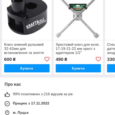
Ключ знімний рульовий
Хрестовий ключ для коліс
Спец
32-42мм для
17-19-21-22 мм хрест з
датч
встановлення та зняття
адаптером 1/2"
зон
штока. Kraft&Dele
G02
600
490
330
₴
₴
KD10618
Купити
Купити
Про нас
99% позитивних з 216 відгуків за рік
Працює з 17.11.2022
м. Луцьк