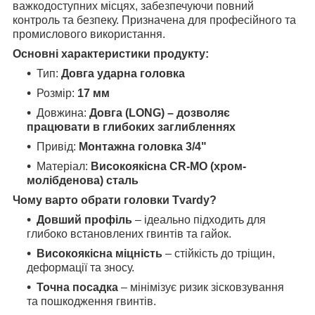
важкодоступних місцях, забезпечуючи повний
контроль та безпеку. Призначена для професійного та
промислового використання.
Основні характеристики продукту:
Тип:
Довга ударна головка
Розмір:
17 мм
Довжина:
Довга (LONG) – дозволяє
працювати в глибоких заглибленнях
Привід:
Монтажна головка 3/4"
Матеріал:
Високоякісна CR-MO (хром-
молібденова) сталь
Чому варто обрати головки Tvardy?
Довший профіль
– ідеально підходить для
глибоко встановлених гвинтів та гайок.
Високоякісна міцність
– стійкість до тріщин,
деформації та зносу.
Точна посадка
– мінімізує ризик зісковзування
та пошкодження гвинтів.