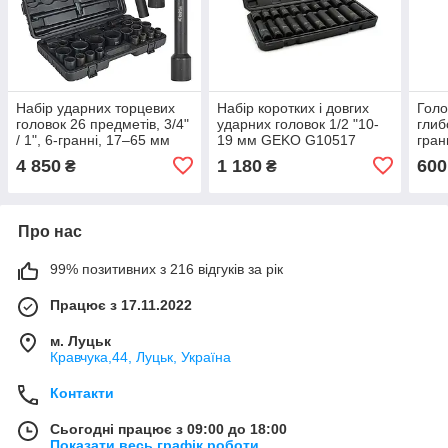
Набір ударних торцевих
Набір коротких і довгих
Голо
головок 26 предметів, 3/4"
ударних головок 1/2 "10-
глиб
/ 1", 6-гранні, 17–65 мм
19 мм GEKO G10517
гран
GEKO K00095
4 850
1 180
600
₴
₴
Про нас
99% позитивних з 216 відгуків за рік
Працює з 17.11.2022
м. Луцьк
Кравчука,44, Луцьк, Україна
Контакти
Сьогодні працює з 09:00 до 18:00
Показати весь графік роботи