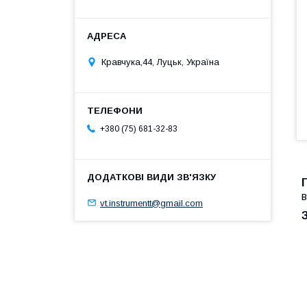
Кравчука,44, Луцьк, Україна
+380 (75) 681-32-83
в
vt.instrumentt@gmail.com