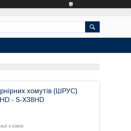
рнірних хомутів (ШРУС)
HD - S-X38HD
Код:
S-X38HD