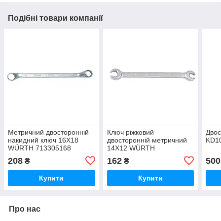
Подібні товари компанії
Метричний двосторонній
Ключ ріжковий
Двос
накидний ключ 16X18
двосторонній метричний
KD1
WÜRTH 713305168
14X12 WÜRTH
0714231214
208
162
500
₴
₴
Купити
Купити
Про нас