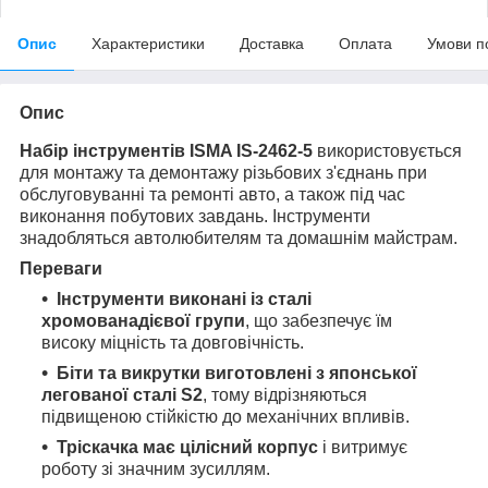
Опис
Характеристики
Доставка
Оплата
Умови п
Опис
Набір інструментів ISMA IS-2462-5
використовується
для монтажу та демонтажу різьбових з'єднань при
обслуговуванні та ремонті авто, а також під час
виконання побутових завдань. Інструменти
знадобляться автолюбителям та домашнім майстрам.
Переваги
Інструменти виконані із сталі
хромованадієвої групи
, що забезпечує їм
високу міцність та довговічність.
Біти та викрутки виготовлені з японської
легованої сталі S2
, тому відрізняються
підвищеною стійкістю до механічних впливів.
Тріскачка має цілісний корпус
і витримує
роботу зі значним зусиллям.