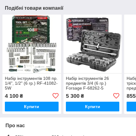
Подібні товари компанії
Набір інструментів 108 пр.
Набір інструментів 26
Набі
1/4", 1/2" (6 гр.) RF-41082-
предметів 3/4 (6 гр.)
тріс
5W
Forsage F-68262-5
пред
4 100
5 300
855
₴
₴
Купити
Купити
Про нас