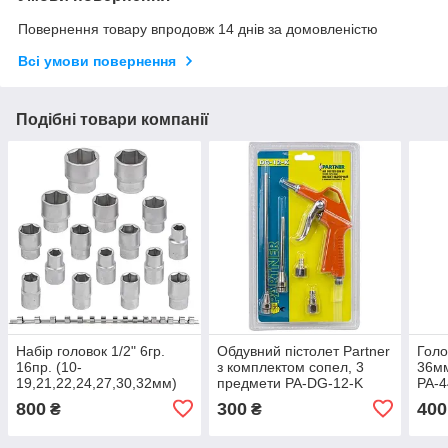
Повернення товару впродовж 14 днів за домовленістю
Всі умови повернення
Подібні товари компанії
Набір головок 1/2" 6гр.
Обдувний пістолет Partner
Голо
16пр. (10-
з комплектом сопел, 3
36мм
19,21,22,24,27,30,32мм)
предмети PA-DG-12-K
PA-
на планці ROCKFORCE
800
300
400
₴
₴
RF-4161-5