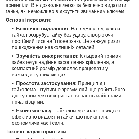
прикипіли. Він дозволяє легко та безпечно видалити
гайки, які неможливо відкрутити звичайним ключем.
Основні переваги:
Безпечне видалення:
На відміну від зубила,
гайкол розрубує гайку без удару, створюючи
постійний тиск на її поверхню. Це знижує ризик
пошкодження навколишніх деталей.
Зручність використання:
Кільцевий тримач
забезпечує надійне захоплення кріплення, а
компактний розмір дозволяє працювати у
важкодоступних місцях.
Простота застосування:
Принцип дії
гайколома інтуїтивно зрозумілий, що робить його
доступним для використання навіть майстрами-
початківцями.
Економія часу:
Гайколом дозволяє швидко і
ефективно видаляти гайки, що прикипіли,
економлячи час і сили.
Технічні характеристики: