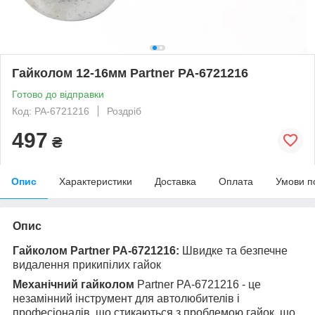
Гайколом 12-16мм Partner PA-6721216
Готово до відправки
Код: PA-6721216
Роздріб
497
₴
Опис
Характеристики
Доставка
Оплата
Умови п
Опис
Гайколом Partner PA-6721216:
Швидке та безпечне
видалення прикипілих гайок
Механічний гайколом
Partner PA-6721216 - це
незамінний інструмент для автолюбителів і
професіоналів, що стикаються з проблемою гайок, що