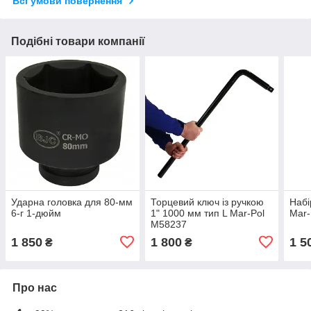
Всі умови повернення
Подібні товари компанії
Ударна головка для 80-мм
Торцевий ключ із ручкою
Набі
6-г 1-дюйм
1" 1000 мм тип L Mar-Pol
Mar-
M58237
1 850
1 800
1 5
₴
₴
Про нас