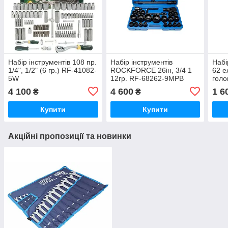
Набір інструментів 108 пр.
Набір інструментів
Набі
1/4", 1/2" (6 гр.) RF-41082-
ROCKFORCE 26ін, 3/4 1
62 ел
5W
12гр. RF-68262-9MPB
голо
подо
4 100
4 600
1 6
₴
₴
2622
Купити
Купити
Акційні пропозиції та новинки