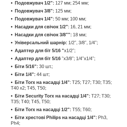
Подовжувач 1/2":
127 мм; 254 мм;
Подовжувач 3/8":
125 мм;
Подовжувач 1/4":
50 мм; 100 мм;
Насадки для свічок 1/2"
: 16, 21 мм;
Насадки для свічок 3/8"":
18 мм;
Універсальний шарнір:
1/2", 3/8", 1/4";
Адаптер для біт 5/16 "
х1/2";
Адаптер для біт 5/16
"х3/8"; 1/4"х1/4";
Біти 5/16":
30 шт.;
Біти 1/4":
44 шт;
Біти Torx на насадці 1/4"
: T25; T27; T30; T35;
T40 x2; T45, T50;
Біти Security Torx на насадці 1/4":
T27; T30;
T35; T40; T45, T50;
Біти Torx на насадці 1/2":
T55; T60;
Біти хрестові Philips на насадці 1/4":
Ph3,
Ph4;