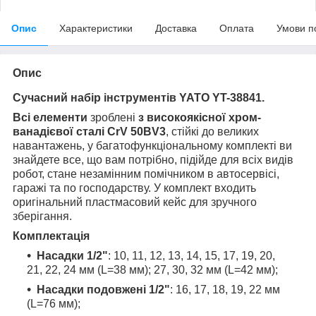
Опис
Характеристики
Доставка
Оплата
Умови п
Опис
Сучасний набір інструментів YATO YT-38841.
Всі елементи
зроблені
з високоякісної хром-
ванадієвої сталі CrV 50BV3
, стійкі до великих
навантажень, у багатофункціональному комплекті ви
знайдете все, що вам потрібно, підійде для всіх видів
робот, стане незамінним помічником в автосервісі,
гаражі та по господарству. У комплект входить
оригінальний пластмасовий кейс для зручного
зберігання.
Комплектація
Насадки 1/2"
: 10, 11, 12, 13, 14, 15, 17, 19, 20,
21, 22, 24 мм (L=38 мм); 27, 30, 32 мм (L=42 мм);
Насадки подовжені 1/2"
: 16, 17, 18, 19, 22 мм
(L=76 мм);