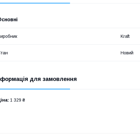
Основні
иробник
Kraft
Стан
Новий
нформація для замовлення
іна:
1 329 ₴