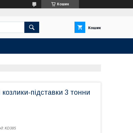
Кошик
Кошик
 козлики-підставки 3 тонни
од:
KD385