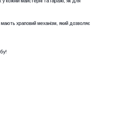
 у кожній майстерні та гаражі, як для
и мають храповий механізм, який дозволяє
обу!