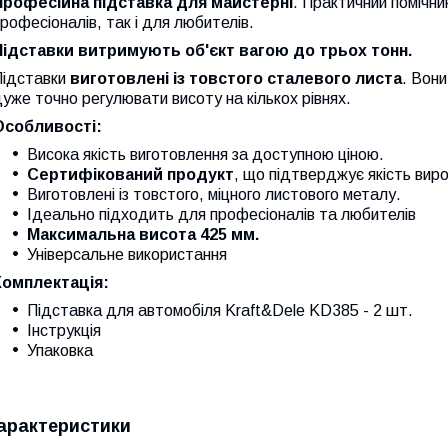
Професійна підставка для майстерні
. Практичний помічник
рофесіоналів, так і для любителів.
Підставки витримують об'єкт вагою до трьох тонн.
Підставки
виготовлені із товстого сталевого листа
. Вон
уже точно регулювати висоту на кількох рівнях.
Особливості:
Висока якість виготовлення за доступною ціною.
Сертифікований продукт
, що підтверджує якість вир
Виготовлені із товстого, міцного листового металу.
Ідеально підходить для професіоналів та любителів
Максимальна висота 425 мм.
Універсальне використання
Комплектація:
Підставка для автомобіля Kraft&Dele KD385 - 2 шт.
Інструкція
Упаковка
арактеристики