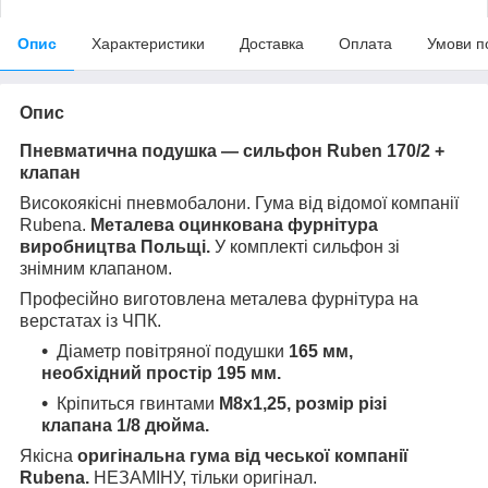
Опис
Характеристики
Доставка
Оплата
Умови п
Опис
Пневматична подушка — сильфон Ruben 170/2 +
клапан
Високоякісні пневмобалони. Гума від відомої компанії
Rubena.
Металева оцинкована фурнітура
виробництва Польщі.
У комплекті сильфон зі
знімним клапаном.
Професійно виготовлена металева фурнітура на
верстатах із ЧПК.
Діаметр повітряної подушки
165 мм,
необхідний простір 195 мм.
Кріпиться гвинтами
M8x1,25, розмір різі
клапана 1/8 дюйма.
Якісна
оригінальна гума від чеської компанії
Rubena.
НЕЗАМІНУ, тільки оригінал.