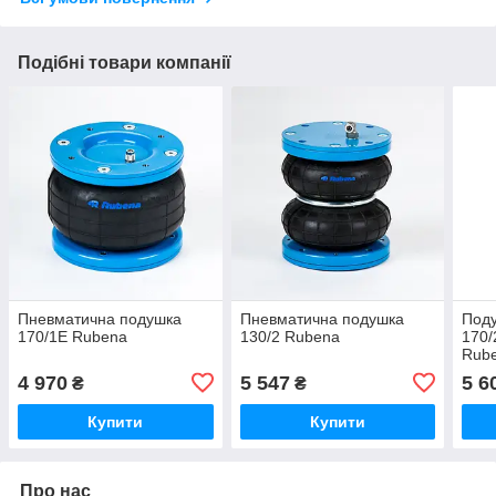
Подібні товари компанії
Пневматична подушка
Пневматична подушка
Под
170/1E Rubena
130/2 Rubena
170/
Rub
4 970
5 547
5 6
₴
₴
Купити
Купити
Про нас