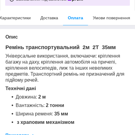
Характеристики
Доставка
Оплата
Умови повернення
Опис
Ремінь транспортувальний 2м 2Т 35мм
Універсальне використання, включаючи: кріплення
багажу на даху, кріплення автомобіля на причепі,
кріплення велосипедів, лиж та інших невеликих
предметів. Транспортний ремінь не призначений для
підйому речей.
Технічні дані
Довжина:
2 м
Вантажність:
2 тонни
Ширина ременя:
35 мм
з храповим механізмом
Приховати