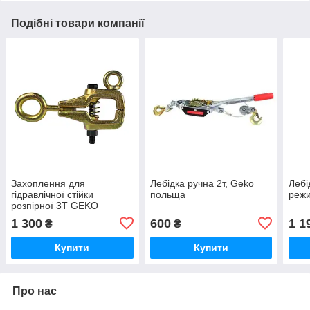
Подібні товари компанії
Захоплення для
Лебідка ручна 2т, Geko
Лебі
гідравлічної стійки
польща
реж
розпірної 3T GEKO
G02751
1 300
600
1 1
₴
₴
Купити
Купити
Про нас