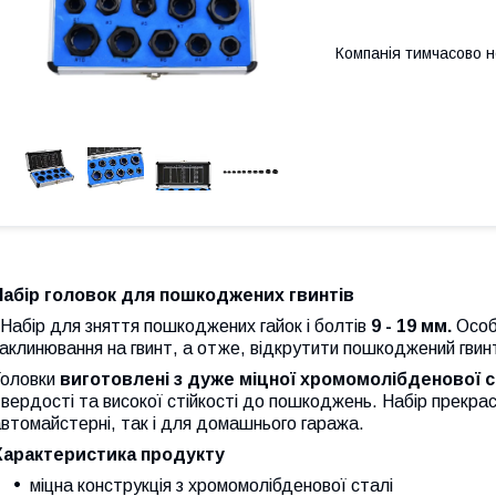
Компанія тимчасово 
Набір головок для пошкоджених гвинтів
абір для зняття пошкоджених гайок і болтів
9 - 19 мм.
Особ
аклинювання на гвинт, а отже, відкрутити пошкоджений гвин
Головки
виготовлені з дуже міцної хромомолібденової с
вердості та високої стійкості до пошкоджень. Набір прекрас
втомайстерні, так і для домашнього гаража.
Характеристика продукту
міцна конструкція з хромомолібденової сталі