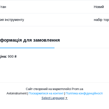
Стан
Новий
ип інструменту
набір то
нформація для замовлення
іна:
900 ₴
Сайт створений на маркетплейсі
Prom.ua
Avtoinstrument |
Поскаржитися на контент
|
Політика конфіденційності
Select Language
▼