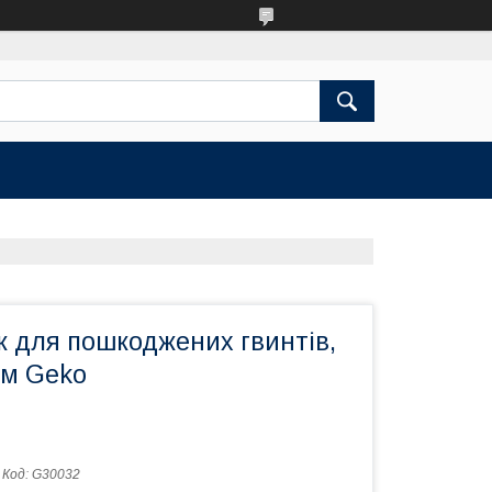
к для пошкоджених гвинтів,
мм Geko
Код:
G30032