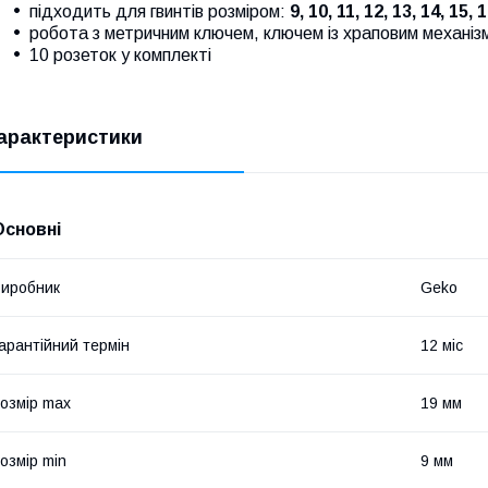
підходить для гвинтів розміром:
9, 10, 11, 12, 13, 14, 15, 
робота з метричним ключем, ключем із храповим механі
10 розеток у комплекті
арактеристики
Основні
иробник
Geko
арантійний термін
12 міс
озмір max
19 мм
озмір min
9 мм