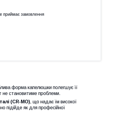
не приймає замовлення
лива форма капелюшки полегшує її
т не становитиме проблеми.
талі (CR-MO)
, що надає їм високої
но підійде як для професійної