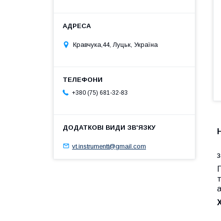
Кравчука,44, Луцьк, Україна
+380 (75) 681-32-83
Н
vt.instrumentt@gmail.com
з
т
а