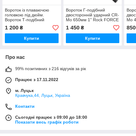
Вороток із плаваючою
Вороток Г-подібний
Воро
головкою під дюйм.
двосторонній ударний CR-
двос
Вороток Т-подібний
Mo 650мм 1" Rock FORCE
Mo 4
550мм 1" Rock Force RF-
RF-8158650MPB
FOR
1 200
1 450
850
₴
₴
8038550
815
Купити
Купити
Про нас
99% позитивних з 216 відгуків за рік
Працює з 17.11.2022
м. Луцьк
Кравчука,44, Луцьк, Україна
Контакти
Сьогодні працює з 09:00 до 18:00
Показати весь графік роботи