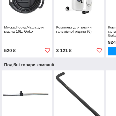
Миска,Посуд,Чаша для
Комплект для заміни
Комп
масла 16L, Geko
гальмівної рідини (6)
галь
Gek
924
520
3 121
₴
₴
Подібні товари компанії