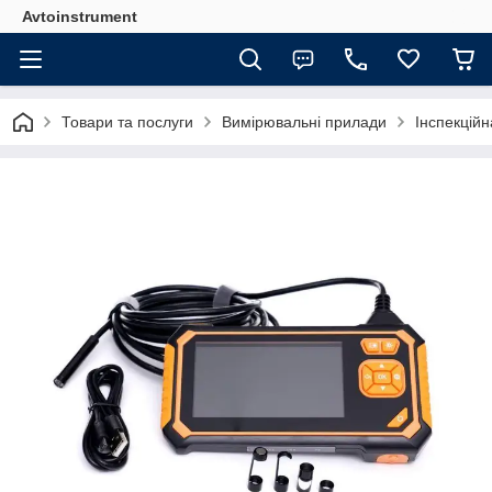
Avtoinstrument
Товари та послуги
Вимірювальні прилади
Інспекцій