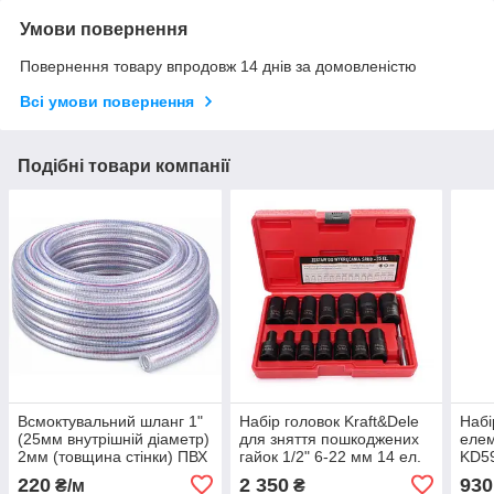
Умови повернення
Повернення товару впродовж 14 днів за домовленістю
Всі умови повернення
Подібні товари компанії
Всмоктувальний шланг 1"
Набір головок Kraft&Dele
Набі
(25мм внутрішній діаметр)
для зняття пошкоджених
елем
2мм (товщина стінки) ПВХ
гайок 1/2" 6-22 мм 14 ел.
KD5
KRAFT&DELE KD796.
Kraft&Dele KD11793
220
2 350
930
₴/м
₴