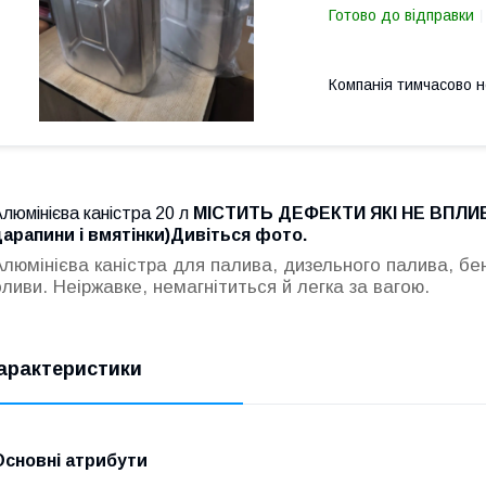
Готово до відправки
Компанія тимчасово 
люмінієва каністра 20 л
МІСТИТЬ ДЕФЕКТИ ЯКІ НЕ ВПЛИ
царапини і вмятінки)Дивіться фото.
Алюмінієва каністра для палива, дизельного палива, бе
оливи. Неіржавке, немагнітиться й легка за вагою.
арактеристики
Основні атрибути