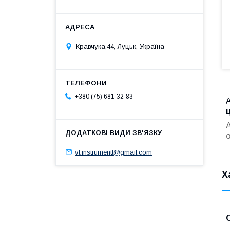
Кравчука,44, Луцьк, Україна
+380 (75) 681-32-83
А
vt.instrumentt@gmail.com
Х