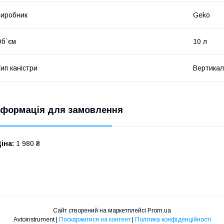
иробник
Geko
б`єм
10 л
ип каністри
Вертикал
нформація для замовлення
іна:
1 980 ₴
Сайт створений на маркетплейсі
Prom.ua
Avtoinstrument |
Поскаржитися на контент
|
Політика конфіденційності