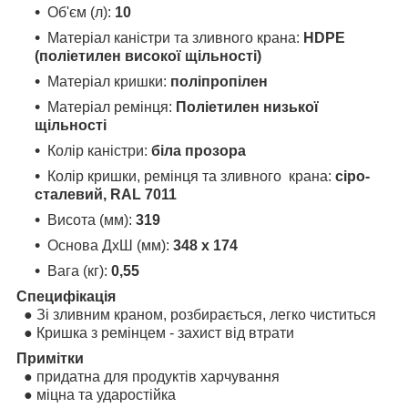
Об'єм (л):
10
Матеріал каністри та зливного крана:
HDPE
(поліетилен високої щільності)
Матеріал кришки:
поліпропілен
Матеріал ремінця:
Поліетилен низької
щільності
Колір каністри:
біла прозора
Колір кришки, ремінця та зливного
крана:
сіро-
сталевий, RAL 7011
Висота (мм):
319
Основа ДхШ (мм):
348 x 174
Вага (кг):
0,55
Специфікація
● Зі зливним краном, розбирається, легко чиститься
● Кришка з ремінцем - захист від втрати
Примітки
● придатна для продуктів харчування
● міцна та ударостійка