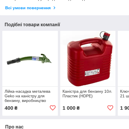
Всі умови повернення
Подібні товари компанії
Лійка-насадка металева
Каністра для бензину 10л.
Ключ
Geko на каністру для
Пластик (HDPE)
21 ш
бензину, виробництво
Польща
400
1 000
1 9
₴
₴
Про нас