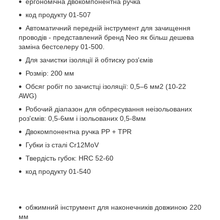
ергономічна двокомпонентна ручка
код продукту 01-507
Автоматичний передній інструмент для зачищення
проводів - представлений бренд Neo як більш дешева
заміна бестселеру 01-500.
Для зачистки ізоляції й обтиску роз'ємів
Розмір: 200 мм
Обсяг робіт по зачистці ізоляції: 0,5–6 мм2 (10-22
AWG)
Робочий діапазон для обпресування неізольованих
роз'ємів: 0,5-6мм і ізольованих 0,5-8мм
Двокомпонентна ручка PP + TPR
Губки із сталі Cr12MoV
Твердість губок: HRC 52-60
код продукту 01-540
обжимний інструмент для наконечників довжиною 220
мм