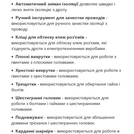
Автоматичний знімач ізоляції
дозволяє швидко і
легко зняти ізоляцію з дроту.
Ручний інструмент для зачистки проводів
-
використовується для ручного зачистки ізоляції з
проводу.
Кліщі для обтиску клем роз'ємів -
використовуються для обтиску клем роз'ємів, які
з'єднують дроти з електротехнічними виробами.
Плоскі викрутки
- використовуються для роботи з
гвинтами з плоскими головками.
Хрестові викрутки
- використовуються для роботи з
гвинтами з хрестовими головками.
Трещотки -
використовуються для обертання гайок і
болтів.
Шестигранні головки
- використовуються для
роботи з болтами і гайками з шестигранними
головками.
Подовжувач
і - використовуються для збільшення
довжини тріскачок і шестигранних головок.
Карданні шарніри
- використовуються для роботи в