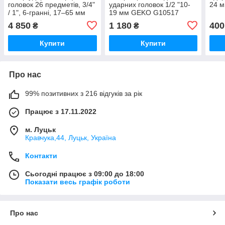
головок 26 предметів, 3/4"
ударних головок 1/2 "10-
24 
/ 1", 6-гранні, 17–65 мм
19 мм GEKO G10517
GEKO K00095
4 850
1 180
400
₴
₴
Купити
Купити
Про нас
99% позитивних з 216 відгуків за рік
Працює з 17.11.2022
м. Луцьк
Кравчука,44, Луцьк, Україна
Контакти
Сьогодні працює з 09:00 до 18:00
Показати весь графік роботи
Про нас