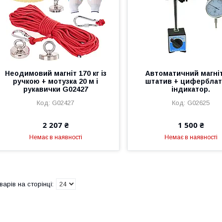
Неодимовий магніт 170 кг із
Автоматичний магні
ручкою + мотузка 20 м і
штатив + цифербла
рукавички G02427
індикатор.
G02427
G02625
2 207 ₴
1 500 ₴
Немає в наявності
Немає в наявності