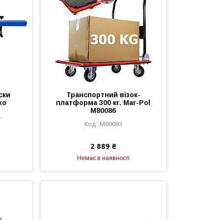
ски
Транспортний візок-
ko
платформа 300 кг. Mar-Pol
M80086
.
M80083
2 889 ₴
Немає в наявності