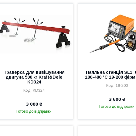
Траверса для вивішування
Паяльна станція SL1, 
двигуна 500 кг Kraft&Dele
180-480 °C 19-200 фір
KD324
19-200
KD324
3 600 ₴
3 000 ₴
Готово до відправки
Готово до відправки