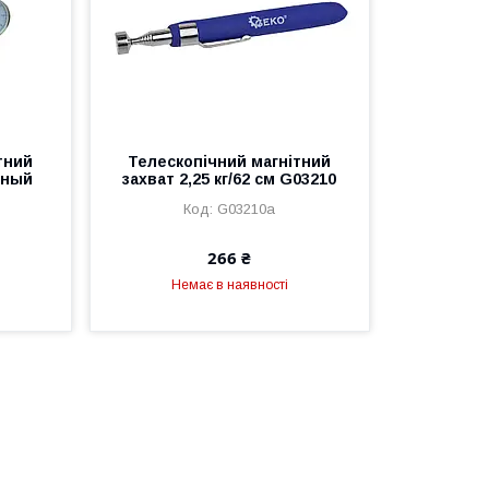
тний
Телескопічний магнітний
тный
захват 2,25 кг/62 см G03210
G03210a
266 ₴
Немає в наявності