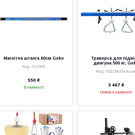
Магнітна штанга 60см Geko
Траверса для підві
двигуна 500 кг, Ge
G73302
G02190.Польша
550 ₴
3 467 ₴
В наявності
Немає в наявності