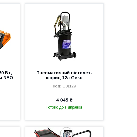
60 Вт,
Пневматичний пістолет-
ми NEO
шприц 12л Geko
G01129
4 045 ₴
Готово до відправки